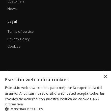
Customers
News
Legal
Terms of service
Privacy Policy
Cookies
×
Ese sitio web utiliza cookies
© 2026 B4work.
All rights reserved.
Este sitio web usa cookies para mejorar la experiencia del
usuario. Al utilizar nuestro sitio web, usted acepta todas las
cookies de acuerdo con nuestra Política de cookies.
Más
información
MOSTRAR DETALLES