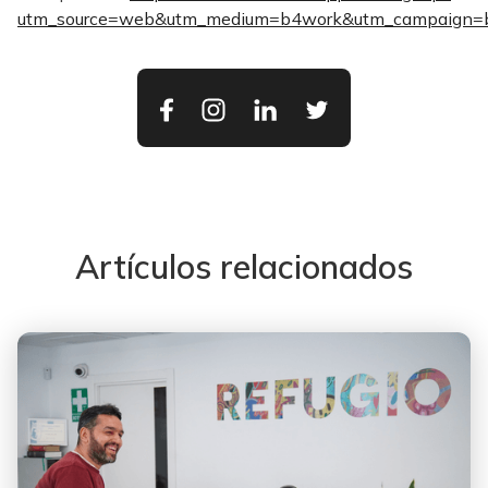
utm_source=web&utm_medium=b4work&utm_campaign=
Artículos relacionados