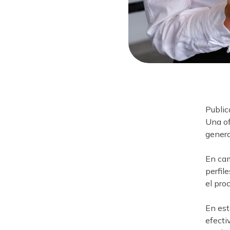
Public
Una of
genera
En cam
perfil
el pro
En est
efecti