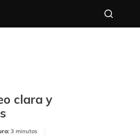
o clara y
s
ura:
3 minutos