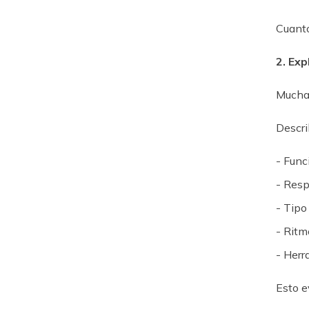
Cuanto
2. Exp
Muchas
Descri
- Func
- Resp
- Tipo
- Ritm
- Herr
Esto e