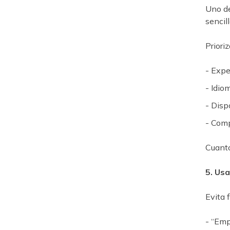
Uno de
sencill
Priori
- Expe
- Idio
- Disp
- Comp
Cuanto
5. Usa
Evita 
- “Emp