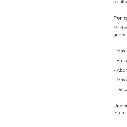
result
Por q
Muchas
genéri
- Más 
- Proc
- Aba
- Mal
- Difi
Una bu
intere