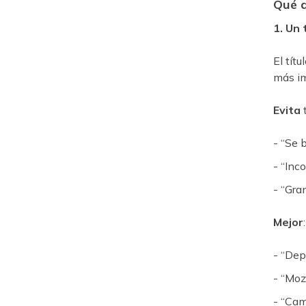
Qué d
1. Un 
El tít
más im
Evita
t
- “Se 
- “Inc
- “Gra
Mejor
:
- “Dep
- “Moz
- “Cam