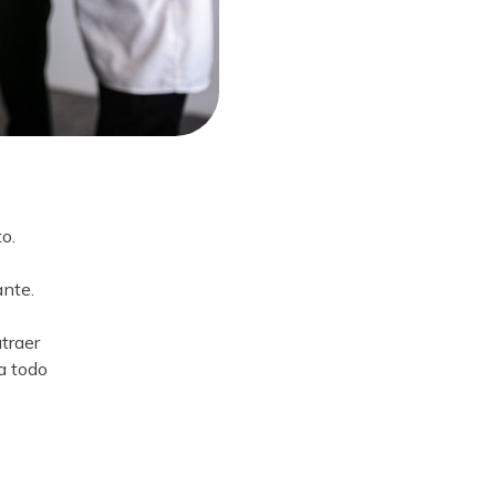
o.
ante.
atraer
a todo