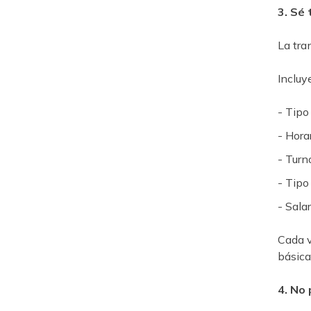
3. Sé
La tra
Incluy
- Tipo
- Hora
- Turn
- Tipo
- Salar
Cada v
básica
4. No