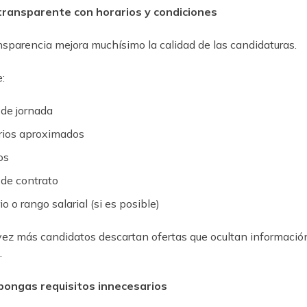
 transparente con horarios y condiciones
nsparencia mejora muchísimo la calidad de las candidaturas.
e:
 de jornada
rios aproximados
os
 de contrato
io o rango salarial (si es posible)
ez más candidatos descartan ofertas que ocultan informació
.
 pongas requisitos innecesarios